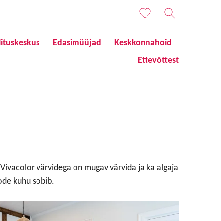
lituskeskus
Edasimüüjad
Keskkonnahoid
Ettevõttest
 Vivacolor värvidega on mugav värvida ja ka algaja
ode kuhu sobib.