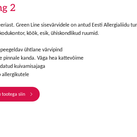
ng 2
eriast. Green Line sisevärvidele on antud Eesti Allergialiidu 
kodukontor, köök, esik, ühiskondlikud ruumid.
peegeldav ühtlane värvipind
e pinnale kanda. Väga hea kattevõime
datud kuivamisajaga
 allergikutele
 tootega siin