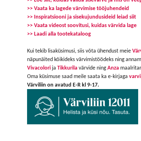
>> Vaata ka lagede värvimise tööjuhendeid
>> Inspiratsiooni ja sisekujundusideid leiad siit
>> Vaata videost soovitusi, kuidas värvida lage
>> Laadi alla tootekataloog
Kui tekib lisaküsimusi, siis võta ühendust meie
Värv
näpunäited kõikideks värvimistöödeks ning annam
Vivacolori
ja
Tikkurila
värvide ning
Anza
maalrita
Oma küsimuse saad meile saata ka e-kirjaga
varv
Värviliin on avatud E-R kl 9-17.