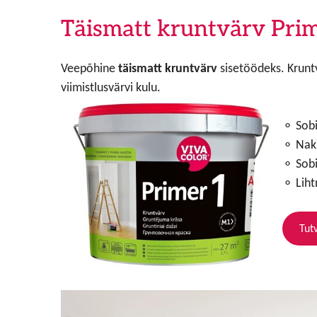
Täismatt kruntvärv Pri
Veepõhine
täismatt kruntvärv
sisetöödeks. Kruntv
viimistlusvärvi kulu.
⚬ Sobi
⚬ Nakk
⚬ Sobi
⚬ Lihtn
Tut