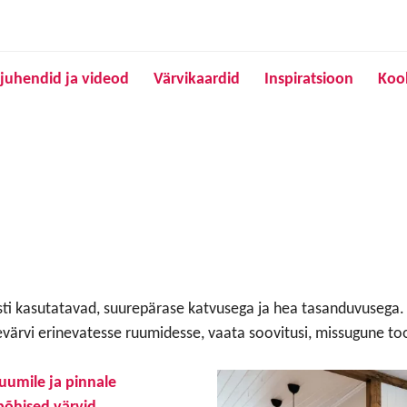
Liigu edasi põhisisu juurde
juhendid ja videod
Värvikaardid
Inspiratsioon
Koo
sasti kasutatavad, suurepärase katvusega ja hea tasanduvusega.
evärvi erinevatesse ruumidesse, vaata soovitusi, missugune to
ruumile ja pinnale
epõhised värvid