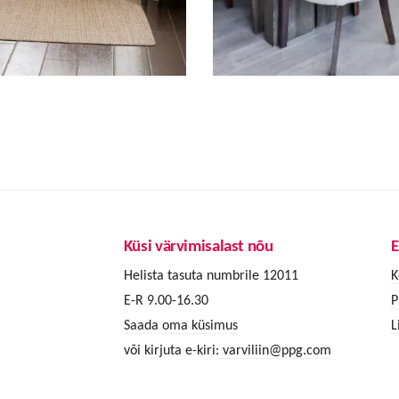
Küsi värvimisalast nõu
E
Helista tasuta numbrile 12011
K
E-R 9.00-16.30
P
Saada oma küsimus
L
või kirjuta e-kiri:
varviliin@ppg.com