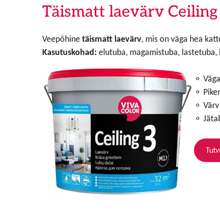
Täismatt laevärv Ceiling
Veepõhine
täismatt laevärv
, mis on väga hea kat
Kasutuskohad:
elutuba, magamistuba, lastetuba, 
⚬ Väga
⚬ Pike
⚬ Värv 
⚬ Jätab
Tutv