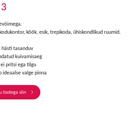
 3
tevõimega.
kodukontor, köök, esik, trepikoda, ühiskondlikud ruumid.
 hästi tasanduv
ndatud kuivamisaeg
ei pritsi ega tilgu
 ideaalse valge pinna
u tootega siin