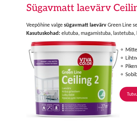
Sügavmatt laevärv Ceili
Veepõhine valge
sügavmatt laevärv
Green Line se
Kasutuskohad:
elutuba, magamistuba, lastetuba, 
⚬ Mitte
⚬ Lihtn
⚬ Piken
⚬ Sobib
Tutvu