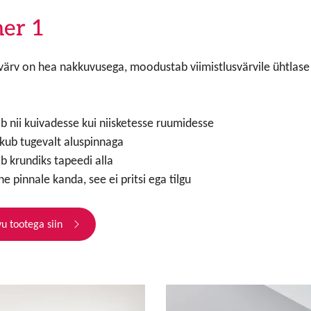
mer 1
ärv on hea nakkuvusega, moodustab viimistlusvärvile ühtlase 
b nii kuivadesse kui niisketesse ruumidesse
ub tugevalt aluspinnaga
b krundiks tapeedi alla
e pinnale kanda, see ei pritsi ega tilgu
vu tootega siin