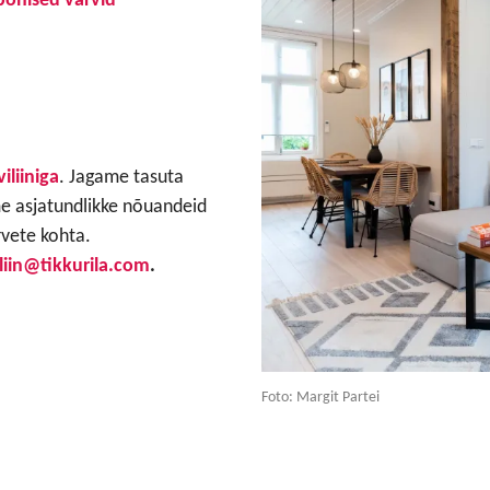
iliiniga
. Jagame tasuta
e asjatundlikke nõuandeid
rvete kohta.
iliin@tikkurila.com
.
Foto: Margit Partei