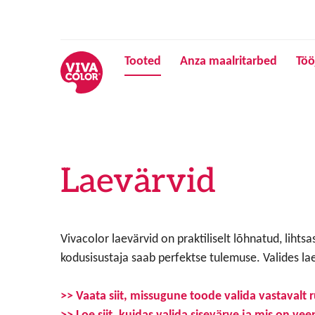
Tooted
Anza maalritarbed
Töö
Laevärvid
Vivacolor laevärvid on praktiliselt lõhnatud, liht
kodusisustaja saab perfektse tulemuse. Valides la
>> Vaata siit, missugune toode valida vastavalt 
>> Loe siit, kuidas valida sisevärve ja mis on ve