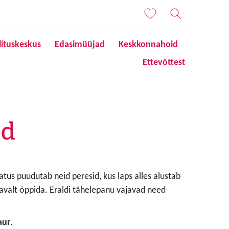
lituskeskus
Edasimüüjad
Keskkonnahoid
Ettevõttest
ed
tus puudutab neid peresid, kus laps alles alustab
gavalt õppida. Eraldi tähelepanu vajavad need
.
aur
.