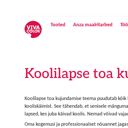
Tooted
Anza maalritarbed
Töö
Koolilapse toa 
Koolilapse toa kujundamise teema puudutab kõik la
kooliskäimist. See tähendab, et senisele mängumaa
lapsed, kes juba käivad koolis. Nemad võivad vaja
Oma kogemusi ja professionaalset nõuannet jagas