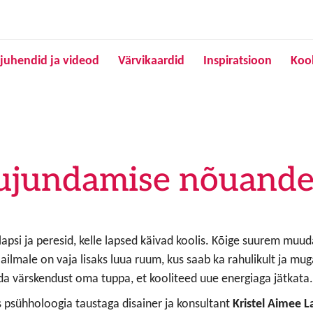
Liigu edasi põhisisu juurde
juhendid ja videod
Värvikaardid
Inspiratsioon
Koo
kujundamise nõuand
psi ja peresid, kelle lapsed käivad koolis. Kõige suurem muuda
ilmale on vaja lisaks luua ruum, kus saab ka rahulikult ja mu
da värskendust oma tuppa, et kooliteed uue energiaga jätkata
 psühholoogia taustaga disainer ja konsultant
Kristel Aimee L