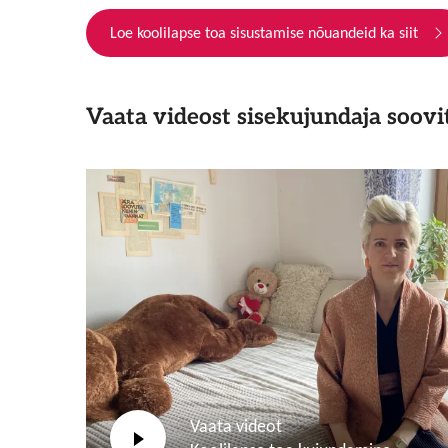
Loe koolilapse toa sisustamise nõuandeid ka siit
Vaata videost sisekujundaja soovi
Vaata videot