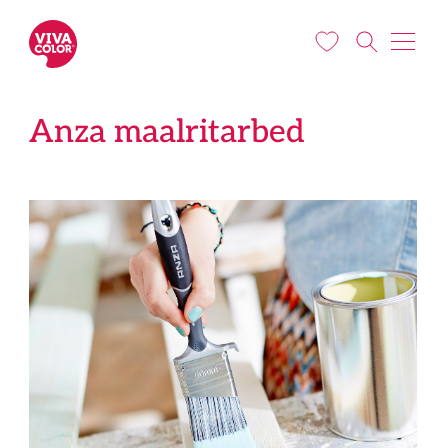
Liigu edasi põhisisu juurde
Anza maalritarbed