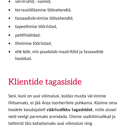
värvirullid, -vannid,
terrassiõlitamise töövahendid,
fassaadivärvimise töövahendid,
tapeetimise tööriistad,
pahtlilabidad,
lihvimise tööriistad,
ehk kõik, mis puudutab maalritöid ja fassaadide
hooldust.
Klientide tagasiside
Seni, kuni on uusi võimalusi, kuidas muuta värvimine
lihtsamaks, ei jää Anza loorberitele puhkama. Küsime oma
toodete kasutajatelt
väärtuslikku tagasisidet
, mille alusel
neid veelgi paremaks arendada. Oleme uudishimulikud ja
tahtmist täis katsetamaks uusi võimalusi ning