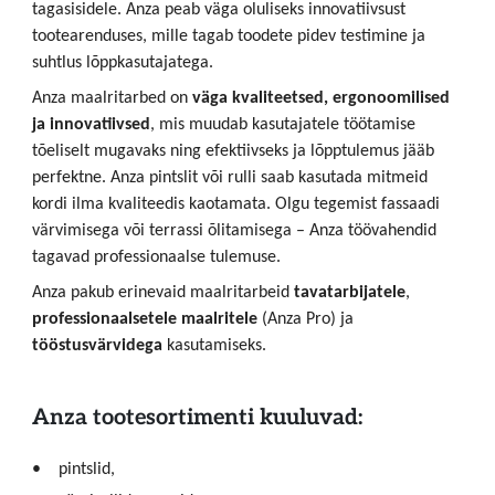
tagasisidele. Anza peab väga oluliseks innovatiivsust
tootearenduses, mille tagab toodete pidev testimine ja
suhtlus lõppkasutajatega.
Anza maalritarbed on
väga kvaliteetsed, ergonoomilised
ja innovatiivsed
, mis muudab kasutajatele töötamise
tõeliselt mugavaks ning efektiivseks ja lõpptulemus jääb
perfektne. Anza pintslit või rulli saab kasutada mitmeid
kordi ilma kvaliteedis kaotamata. Olgu tegemist fassaadi
värvimisega või terrassi õlitamisega – Anza töövahendid
tagavad professionaalse tulemuse.
Anza pakub erinevaid maalritarbeid
tavatarbijatele
,
professionaalsetele maalritele
(Anza Pro) ja
tööstusvärvidega
kasutamiseks.
Anza tootesortimenti kuuluvad:
pintslid,