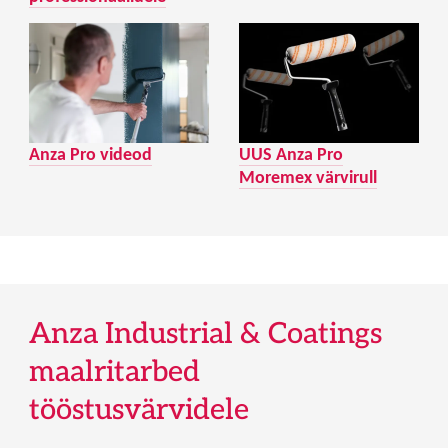
Anza Pro videod
UUS Anza Pro
Moremex värvirull
Anza Industrial & Coatings
maalritarbed
tööstusvärvidele