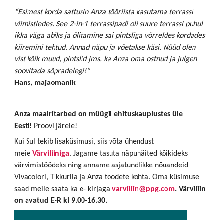
“Esimest korda sattusin Anza tööriista kasutama terrassi
viimistledes. See 2-in-1
terrassipadi oli suure terrassi puhul
ikka väga abiks ja õlitamine sai pintsliga võrreldes kordades
kiiremini tehtud. Annad näpu ja võetakse käsi. Nüüd olen
vist kõik muud, pintslid jms. ka Anza oma ostnud ja julgen
soovitada sõpradelegi!”
Hans, majaomanik
Anza maalritarbed on müügil ehituskauplustes üle
Eesti!
Proovi järele!
Kui Sul tekib lisaküsimusi, siis võta ühendust
meie
Värviliiniga
. Jagame tasuta näpunäited kõikideks
värvimistöödeks ning anname asjatundlikke nõuandeid
Vivacolori, Tikkurila ja Anza toodete kohta. Oma küsimuse
saad meile saata ka e- kirjaga
varviliin@ppg.com
. Värviliin
on avatud E-R kl 9.00-16.30.