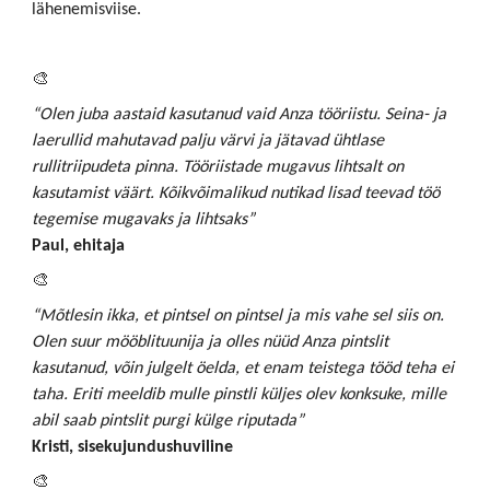
lähenemisviise.
🎨
“Olen juba aastaid kasutanud vaid Anza tööriistu. Seina- ja
laerullid mahutavad palju värvi ja jätavad ühtlase
rullitriipudeta pinna. Tööriistade mugavus lihtsalt on
kasutamist väärt. Kõikvõimalikud nutikad lisad teevad töö
tegemise mugavaks ja lihtsaks”
Paul, ehitaja
🎨
“Mõtlesin ikka, et pintsel on pintsel ja mis vahe sel siis on.
Olen suur mööblituunija ja olles nüüd Anza pintslit
kasutanud, võin julgelt öelda, et enam teistega tööd teha ei
taha. Eriti meeldib mulle pinstli küljes olev konksuke, mille
abil saab pintslit purgi külge riputada”
Kristi, sisekujundushuviline
🎨