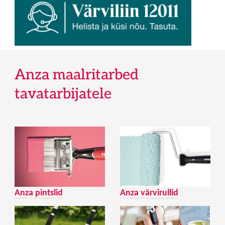
Anza maalritarbed
tavatarbijatele
Anza pintslid
Anza värvirullid