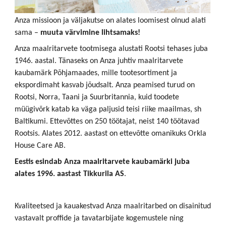
Anza missioon ja väljakutse on alates loomisest olnud alati
sama –
muuta värvimine lihtsamaks!
Anza maalritarvete tootmisega alustati Rootsi tehases juba
1946. aastal. Tänaseks on Anza juhtiv maalritarvete
kaubamärk Põhjamaades, mille tootesortiment ja
ekspordimaht kasvab jõudsalt. Anza peamised turud on
Rootsi, Norra, Taani ja Suurbritannia, kuid toodete
müügivõrk katab ka väga paljusid teisi riike maailmas, sh
Baltikumi. Ettevõttes on 250 töötajat, neist 140 töötavad
Rootsis. Alates 2012. aastast on ettevõtte omanikuks Orkla
House Care AB.
Eestis esindab Anza maalritarvete kaubamärki juba
alates 1996. aastast Tikkurila AS
.
Kvaliteetsed ja kauakestvad Anza maalritarbed on disainitud
vastavalt proffide ja tavatarbijate kogemustele ning