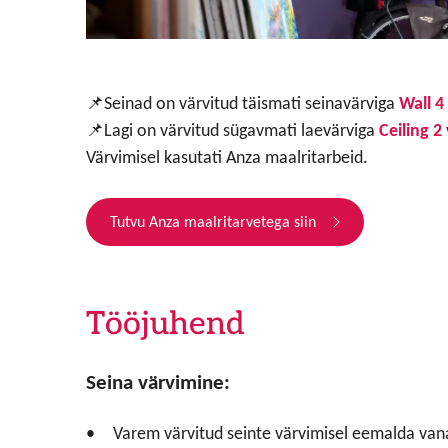
📌Seinad on värvitud täismati seinavärviga
Wall 4
📌Lagi on värvitud sügavmati laevärviga
Ceiling 2
Värvimisel kasutati Anza maalritarbeid.
Tutvu Anza maalritarvetega siin
Tööjuhend
Seina värvimine:
Varem värvitud seinte värvimisel eemalda van