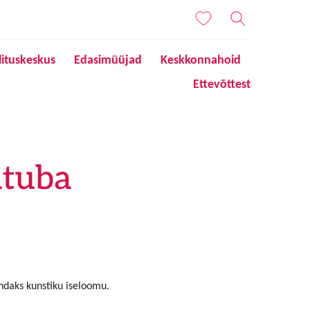
lituskeskus
Edasimüüjad
Keskkonnahoid
Ettevõttest
utuba
endaks kunstiku iseloomu.