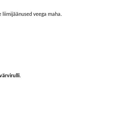
se liimijäänused veega maha.
ärvirulli
.