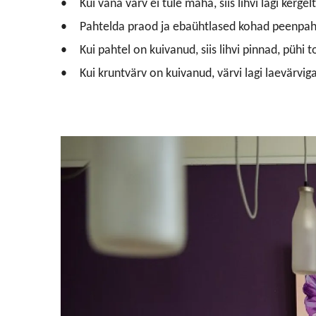
Kui vana värv ei tule maha, siis lihvi lagi kerge
Pahtelda praod ja ebaühtlased kohad peenpah
Kui pahtel on kuivanud, siis lihvi pinnad, pühi
Kui kruntvärv on kuivanud, värvi lagi laevärvig