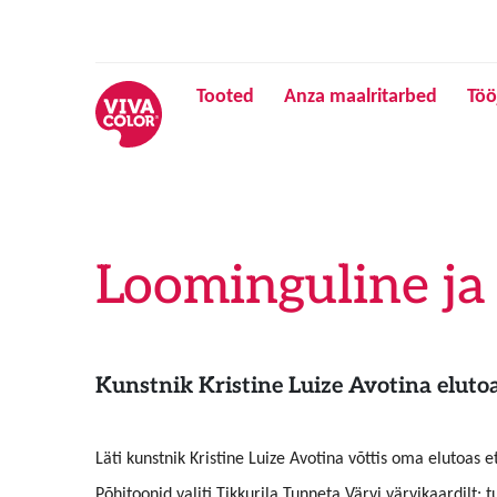
Tooted
Anza maalritarbed
Töö
Loominguline ja 
Kunstnik Kristine Luize Avotina elu
Läti kunstnik Kristine Luize Avotina võttis oma elutoas 
Põhitoonid valiti Tikkurila Tunneta Värvi värvikaardilt: