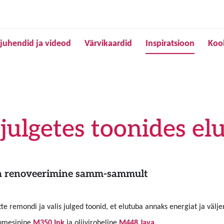
Liigu edasi põhisisu juurde
juhendid ja videod
Värvikaardid
Inspiratsioon
Koo
julgetes toonides el
toa renoveerimine samm-sammult
ette remondi ja valis julged toonid, et elutuba annaks energiat ja välj
 tumesinine
M350 Ink
ja oliiviroheline
M448 Java
.