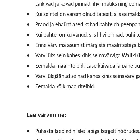
Läikivad ja kõvad pinnad lihvi matiks ning eem
Kui seintel on varem olnud tapeet, siis eemald
Praod ja ebaühtlased kohad pahtelda peenpah
Kui pahtel on kuivanud, siis lihvi pinnad, pühi
Enne värvima asumist märgista maalriteibiga la
Värvi üks sein kahes kihis seinavärviga
Wall 4
(
Eemalda maalriteibid. Lase kuivada ja pane uus
Värvi ülejäänud seinad kahes kihis seinavärvig
Eemalda kõik maalriteibid.
Lae värvimine:
Puhasta laepind niiske lapiga kergelt hõõrudes