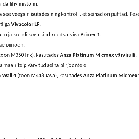
alda lihvimistolm.
a see veega niisutades ning kontrolli, et seinad on puhtad. Pe
tliga
Vivacolor LF
.
 tolm ja krundi kogu pind kruntvärviga
Primer 1
.
e piirjoon.
toon M350 Ink), kasutades
Anza Platinum Micmex värvirulli
.
 maalriteip värvitud seina piirjoontele.
a
Wall 4
(toon M448 Java), kasutades
Anza Platinum Micmex v
.