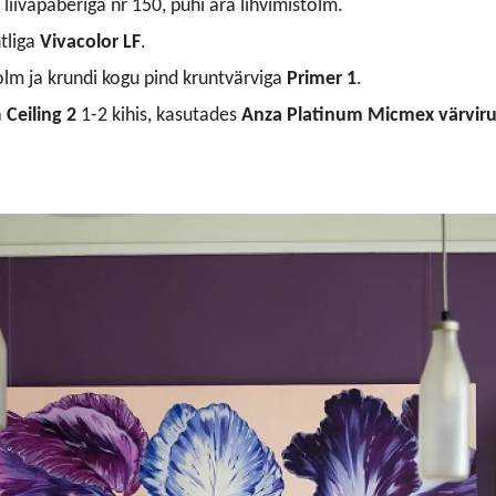
lt liivapaberiga nr 150, pühi ära lihvimistolm.
tliga
Vivacolor LF
.
 tolm ja krundi kogu pind kruntvärviga
Primer 1
.
a
Ceiling 2
1-2 kihis, kasutades
Anza Platinum Micmex värvirul