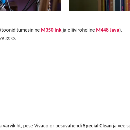
(toonid tumesinine
M350 Ink
ja oliiviroheline
M448 Java
).
valgeks.
a värvikiht, pese Vivacolor pesuvahendi
Special Clean
ja vee s