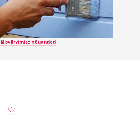
älisvärvimise nõuanded