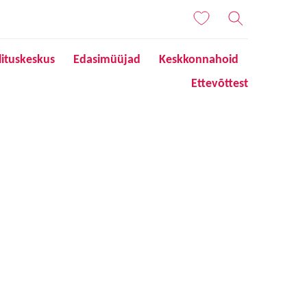
lituskeskus
Edasimüüjad
Keskkonnahoid
Ettevõttest