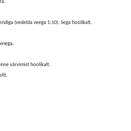
ra.
endiga (vedelda veega 1:10). Sega hoolikalt.
inega.
nne värvimist hoolikalt.
slit.