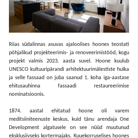
Riias südalinnas asuvas ajaloolises hoones teostati
põhjalikud projekteerimis- ja renoveerimistööd, kogu
projekt valmis 2023. aasta suvel. Hoone kuulub
UNESCO kultuuripärandi arhitektuurimälestiste hulka
ja selle fassaad on juba saanud 1. koha iga-aastase
ehitusauhinna fassaadi restaureerimise
nominatsioonis.
1874. aastal ehitatud hoone oli varem
meditsiiniteenuste keskus, kuid tänu arendaja One
Development algatusele on see nüüd muutunud
eksklusiivseks kortermajaks. Kuuekorruselises hoones