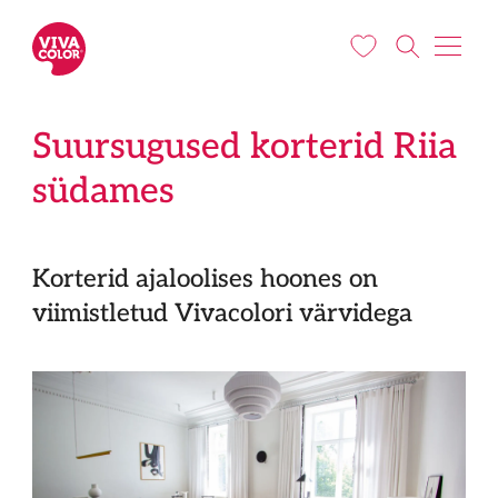
Liigu edasi põhisisu juurde
Suursugused korterid Riia
südames
Korterid ajaloolises hoones on
viimistletud Vivacolori värvidega