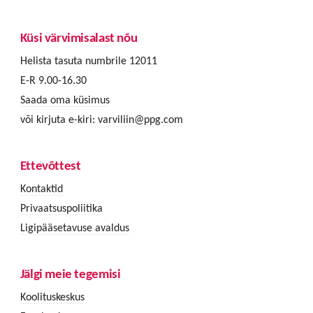
Küsi värvimisalast nõu
Helista tasuta numbrile 12011
E-R 9.00-16.30
Saada oma küsimus
või kirjuta e-kiri:
varviliin@ppg.com
Ettevõttest
Kontaktid
Privaatsuspoliitika
Ligipääsetavuse avaldus
Jälgi meie tegemisi
Koolituskeskus