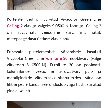
Korterite laed on värvitud Vivacolor Green Line
Ceiling 2
värviga valgeks S 0500-N tooniga. Ceiling 2
on sügavmatt veepõhine värv, mis jätab
m
ittepeegeldava ühtlase värvipinna
.
Erinevate puitelementide värvimiseks kasutati
Vivacolor Green Line
Furniture 30
mööblivärvi (valge
värvitoon S 0500-N). Furniture 30 on poolmatt,
kulumiskindel veepõhine akrülaatvärv puit- ja
metallpindade värvimiseks siseruumides. Värvi on
lihtne peale kanda, see ühtlustub väga hästi, värvitud
pind ei kolletu.