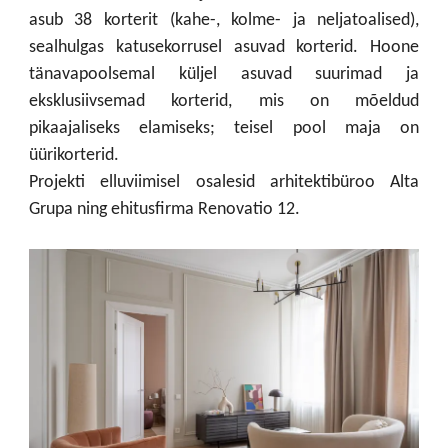
asub 38 korterit (kahe-, kolme- ja neljatoalised),
sealhulgas katusekorrusel asuvad korterid. Hoone
tänavapoolsemal küljel asuvad suurimad ja
eksklusiivsemad korterid, mis on mõeldud
pikaajaliseks elamiseks; teisel pool maja on
üürikorterid.
Projekti elluviimisel osalesid arhitektibüroo Alta
Grupa ning ehitusfirma Renovatio 12.