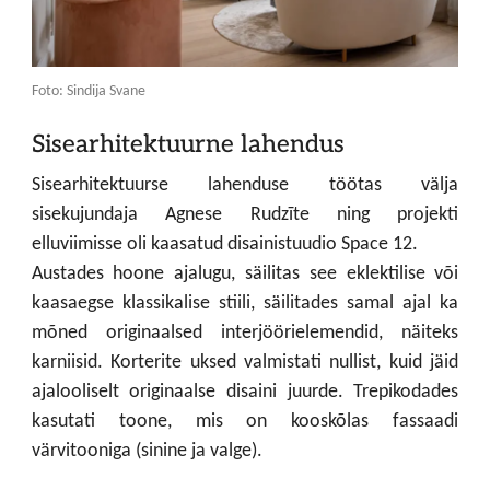
Foto: Sindija Svane
Sisearhitektuurne lahendus
Sisearhitektuurse lahenduse töötas välja
sisekujundaja Agnese Rudzīte ning projekti
elluviimisse oli kaasatud disainistuudio Space 12.
Austades hoone ajalugu, säilitas see eklektilise või
kaasaegse klassikalise stiili, säilitades samal ajal ka
mõned originaalsed interjöörielemendid, näiteks
karniisid. Korterite uksed valmistati nullist, kuid jäid
ajalooliselt originaalse disaini juurde. Trepikodades
kasutati toone, mis on kooskõlas fassaadi
värvitooniga (sinine ja valge).