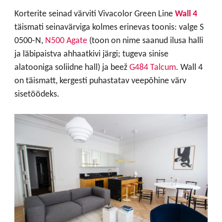
Korterite seinad värviti Vivacolor Green Line
Wall 4
täismati seinavärviga
kolmes erinevas toonis: valge S
0500-N,
N500 Agate
(toon on nime saanud ilusa halli
ja läbipaistva ahhaatkivi järgi; tugeva sinise
alatooniga soliidne hall) ja beež
G484 Talcum
. Wall 4
on täismatt, kergesti puhastatav veepõhine värv
sisetöödeks.