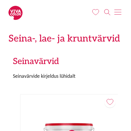
Liigu edasi põhisisu juurde
Seina-, lae- ja kruntvärvid
Seinavärvid
Seinavärvide kirjeldus lühidalt