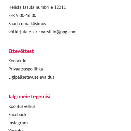
Helista tasuta numbrile 12011
E-R 9.00-16.30
Saada oma küsimus
või kirjuta e-kiri:
varviliin@ppg.com
Ettevõttest
Kontaktid
Privaatsuspoliitika
Ligipääsetavuse avaldus
Jälgi meie tegemisi
Koolituskeskus
Facebook
Instagram
Youtube