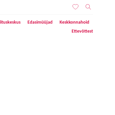
lituskeskus
Edasimüüjad
Keskkonnahoid
Ettevõttest