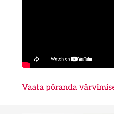
Vaata põranda värvimis