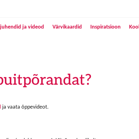
Liigu edasi põhisisu juurde
juhendid ja videod
Värvikaardid
Inspiratsioon
Koo
puitpõrandat?
d
ja vaata õppevideot.