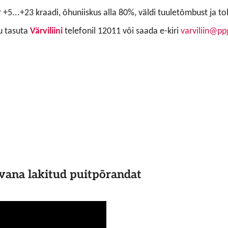
5...+23 kraadi, õhuniiskus alla 80%, väldi tuuletõmbust ja to
õu tasuta
Värviliini
telefonil 12011 või saada e-kiri
varviliin@p
 vana lakitud puitpõrandat