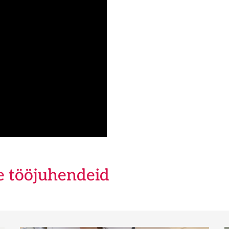
e tööjuhendeid