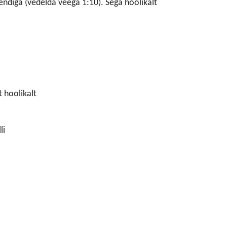
endiga (vedelda veega 1:10). Sega hoolikalt
 hoolikalt
li