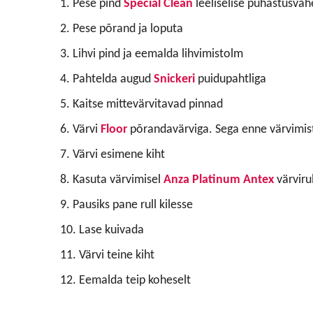
1. Pese pind
Special Clean
leeliselise puhastusvah
2. Pese põrand ja loputa
3. Lihvi pind ja eemalda lihvimistolm
4. Pahtelda augud
Snickeri
puidupahtliga
5. Kaitse mittevärvitavad pinnad
6. Värvi
Floor
põrandavärviga. Sega enne värvimist
7. Värvi esimene kiht
8. Kasuta värvimisel
Anza Platinum Antex
värvirul
9. Pausiks pane rull kilesse
10. Lase kuivada
11. Värvi teine kiht
12. Eemalda teip koheselt