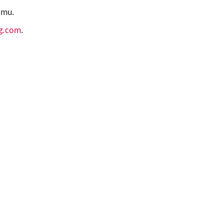
lmu.
pg.com
.