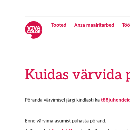
Tooted
Anza maalritarbed
Töö
Kuidas värvida 
Põranda värvimisel järgi kindlasti ka
tööjuhendei
Enne värvima asumist puhasta põrand.