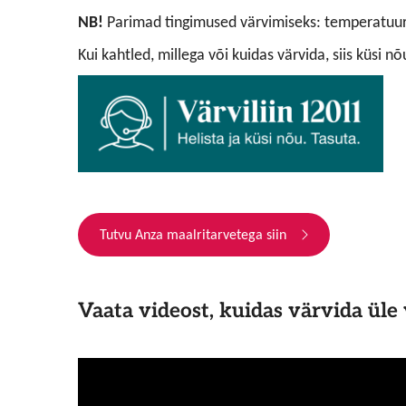
NB!
Parimad tingimused värvimiseks: temperatuur +
Kui kahtled, millega või kuidas värvida, siis küsi n
Tutvu Anza maalritarvetega siin
Vaata videost, kuidas värvida üle