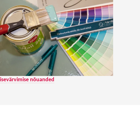
isevärvimise nõuanded