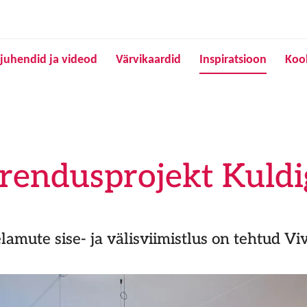
Liigu edasi põhisisu juurde
juhendid ja videod
Värvikaardid
Inspiratsioon
Koo
rendusprojekt Kuldig
amute sise- ja välisviimistlus on tehtud Vi