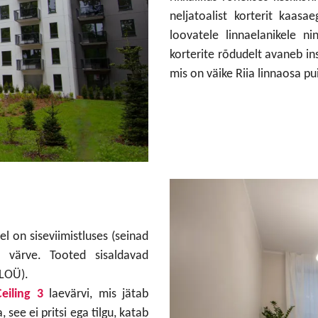
neljatoalist korterit kaasa
loovatele linnaelanikele n
korterite rõdudelt avaneb ins
mis on väike Riia linnaosa p
el on siseviimistluses (seinad
d värve. Tooted sisaldavad
(LOÜ).
Ceiling 3
laevärvi, mis jätab
 see ei pritsi ega tilgu, katab