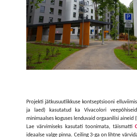
Projekti jätkusuutlikkuse kontseptsiooni elluviimis
ja laed) kasutatud ka Vivacolori veepõhisei
minimaalses koguses lenduvaid orgaanilisi aineid 
Lae värvimiseks kasutati toonimata, täismatti
ideaalse valge pinna. Ceiling 3-ga on lihtne värvida,