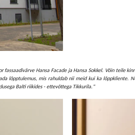
r fassaadivärve Hansa Facade ja Hansa Sokkel. Võin teile kinn
a lõpptulemus, mis rahuldab nii meid kui ka lõppkliente. N
sega Balti riikides - ettevõttega Tikkurila."