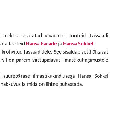
rojektis kasutatud Vivacolori tooteid. Fassaadi
arja tooteid
Hansa Facade
ja
Hansa Sokkel
.
a krohvitud fassaadidele. See sisaldab vetthülgavat
 värvil on parem vastupidavus ilmastikutingimustele
ti suurepärase ilmastikukindlusega Hansa Sokkel
a nakkuvus ja mida on lihtne puhastada.