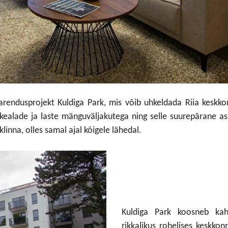
arendusprojekt Kuldiga Park, mis võib uhkeldada Riia keskkon
hkealade ja laste mänguväljakutega ning selle suurepärane as
linna, olles samal ajal kõigele lähedal.
Kuldiga Park koosneb kah
rikkalikus rohelises keskk