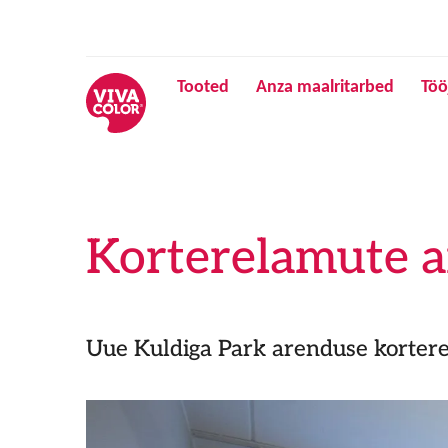
Tooted
Anza maalritarbed
Töö
Korterelamute a
Uue Kuldiga Park arenduse korterel