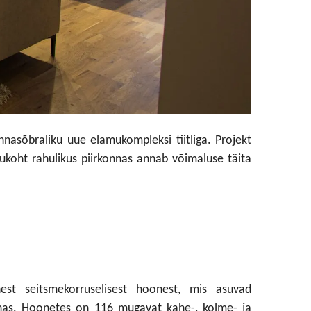
nasõbraliku uue elamukompleksi tiitliga. Projekt
ukoht rahulikus piirkonnas annab võimaluse täita
est seitsmekorruselisest hoonest, mis asuvad
onnas. Hoonetes on 116 mugavat kahe-, kolme- ja