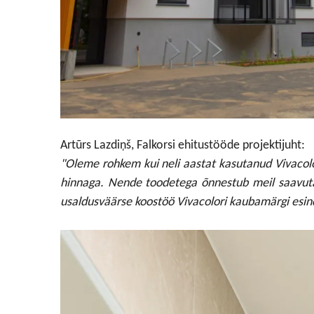
Artūrs Lazdiņš, Falkorsi ehitustööde projektijuht:
"Oleme rohkem kui neli aastat kasutanud Vivacolo
hinnaga. Nende toodetega õnnestub meil saavutad
usaldusväärse koostöö Vivacolori kaubamärgi esindu