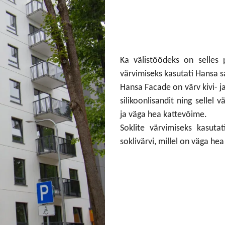
Ka välistöödeks on selles p
värvimiseks kasutati Hansa s
Hansa Facade on värv kivi- j
silikoonlisandit ning sellel
ja väga hea kattevõime.
Soklite värvimiseks kasuta
soklivärvi, millel on väga he