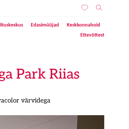
lituskeskus
Edasimüüjad
Keskkonnahoid
Ettevõttest
a Park Riias
vacolor värvidega