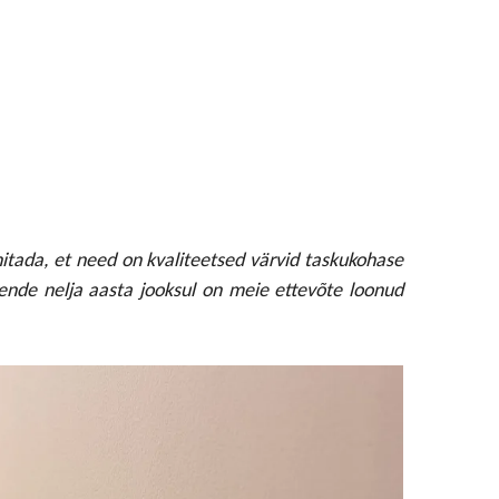
itada, et need on kvaliteetsed värvid taskukohase
ende nelja aasta jooksul on meie ettevõte loonud