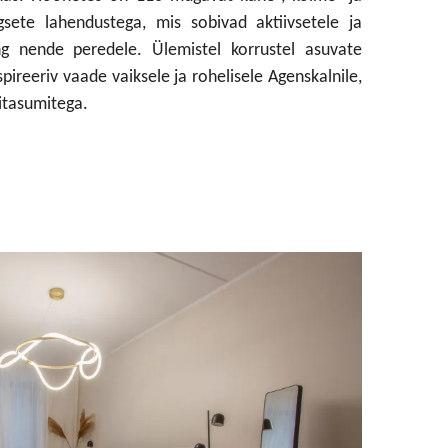
egsete lahendustega, mis sobivad aktiivsetele ja
ing nende peredele. Ülemistel korrustel asuvate
pireeriv vaade vaiksele ja rohelisele Agenskalnile,
uitasumitega.