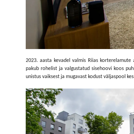
2023. aasta kevadel valmis Riias korterelamute 
pakub rohelist ja valgustatud sisehoovi koos pu
unistus vaiksest ja mugavast kodust väljaspool kesk