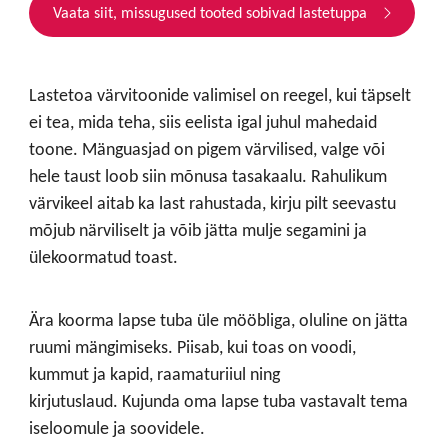
Vaata siit, missugused tooted sobivad lastetuppa
Lastetoa värvitoonide valimisel on reegel, kui täpselt
ei tea, mida teha, siis eelista igal juhul mahedaid
toone. Mänguasjad on pigem värvilised, valge või
hele taust loob siin mõnusa tasakaalu. Rahulikum
värvikeel aitab ka last rahustada, kirju pilt seevastu
mõjub närviliselt ja võib jätta mulje segamini ja
ülekoormatud toast.
Ära koorma lapse tuba üle mööbliga, oluline on jätta
ruumi mängimiseks. Piisab, kui toas on voodi,
kummut ja kapid, raamaturiiul ning
kirjutuslaud. Kujunda oma lapse tuba vastavalt tema
iseloomule ja soovidele.