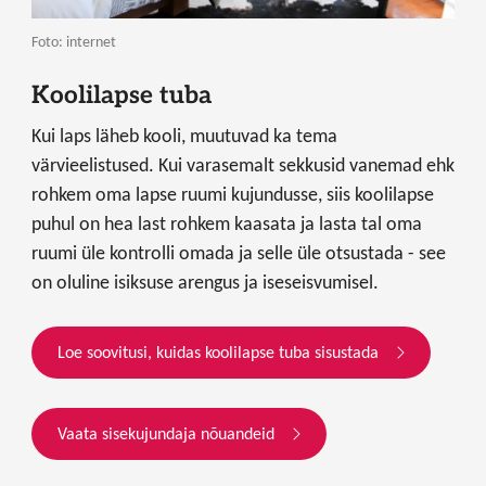
Foto: internet
Koolilapse tuba
Kui laps läheb kooli, muutuvad ka tema
värvieelistused. Kui varasemalt sekkusid vanemad ehk
rohkem oma lapse ruumi kujundusse, siis koolilapse
puhul on hea last rohkem kaasata ja lasta tal oma
ruumi üle kontrolli omada ja selle üle otsustada - see
on oluline isiksuse arengus ja iseseisvumisel.
Loe soovitusi, kuidas koolilapse tuba sisustada
Vaata sisekujundaja nõuandeid