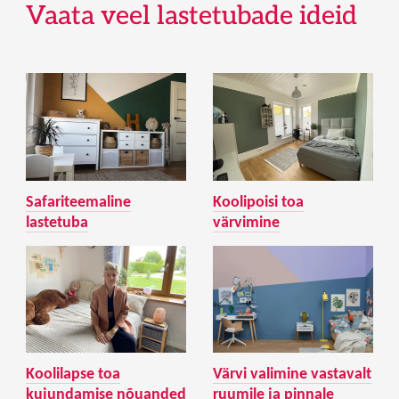
Vaata veel lastetubade ideid
Safariteemaline
Koolipoisi toa
lastetuba
värvimine
Koolilapse toa
Värvi valimine vastavalt
kujundamise nõuanded
ruumile ja pinnale