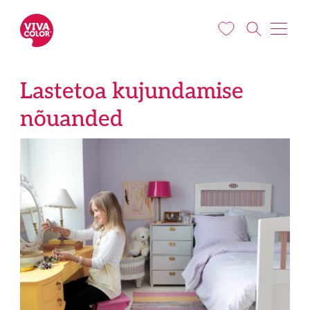
Liigu edasi põhisisu juurde
Lastetoa kujundamise
nõuanded