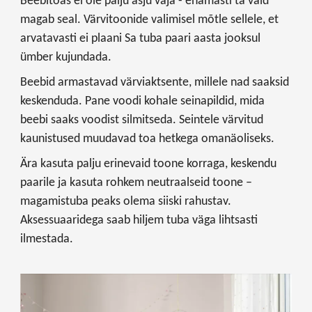
magab seal. Värvitoonide valimisel mõtle sellele, et
arvatavasti ei plaani Sa tuba paari aasta jooksul
ümber kujundada.
Beebid armastavad värviaktsente, millele nad saaksid
keskenduda. Pane voodi kohale seinapildid, mida
beebi saaks voodist silmitseda. Seintele värvitud
kaunistused muudavad toa hetkega omanäoliseks.
Ära kasuta palju erinevaid toone korraga, keskendu
paarile ja kasuta rohkem neutraalseid toone –
magamistuba peaks olema siiski rahustav.
Aksessuaaridega saab hiljem tuba väga lihtsasti
ilmestada.