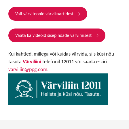
Vali värvitoonid värvikaartidest
Vaata ka videoid sisepindade värvimisest
Kui kahtled, millega või kuidas värvida, siis küsi nõu
tasuta
Värviliini
telefonil 12011 või saada e-kiri
varviliin@ppg.com
.