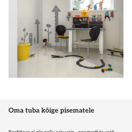
Oma tuba kõige pisematele
Beebitoas ei ole palju asju vaja - enamasti ta vaid