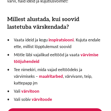
värvi, häid ideid ja kujutlusvõimet!
Millest alustada, kui soovid
lastetuba värskendada?
Vaata ideid ja kogu
inspiratsiooni
. Kujuta endale
ette, millist lõpptulemust soovid
Mõtle läbi vajalikud eeltööd ja vaata
värvimise
tööjuhendeid
Tee nimekiri, mida vajad eeltöödeks ja
värvimiseks –
maalritarbed
, värvivann, teip,
kattepapp jm
Vali
värvitoon
Vali sobiv
värvitoode