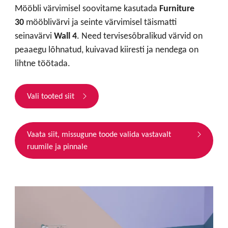
Mööbli värvimisel soovitame kasutada
Furniture
30
mööblivärvi
ja
seinte värvimisel täismatti
seinavärvi
Wall 4
. Need tervisesõbralikud värvid on
peaaegu lõhnatud, kuivavad kiiresti ja nendega on
lihtne töötada.
Vali tooted siit
Vaata siit, missugune toode valida vastavalt
ruumile ja pinnale