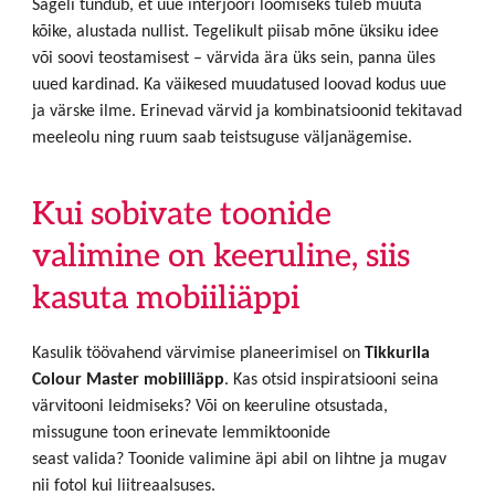
Sageli tundub, et uue interjööri loomiseks tuleb muuta
kõike, alustada nullist. Tegelikult piisab mõne üksiku idee
või soovi teostamisest – värvida ära üks sein, panna üles
uued kardinad. Ka väikesed muudatused loovad kodus uue
ja värske ilme. Erinevad värvid ja kombinatsioonid tekitavad
meeleolu ning ruum saab teistsuguse väljanägemise.
Kui sobivate toonide
valimine on keeruline, siis
kasuta mobiiliäppi
Kasulik töövahend värvimise planeerimisel on
Tikkurila
Colour Master mobiiliäpp
. Kas otsid inspiratsiooni seina
värvitooni leidmiseks? Või on keeruline otsustada,
missugune toon erinevate lemmiktoonide
seast valida? Toonide valimine äpi abil on lihtne ja mugav
nii fotol kui liitreaalsuses.