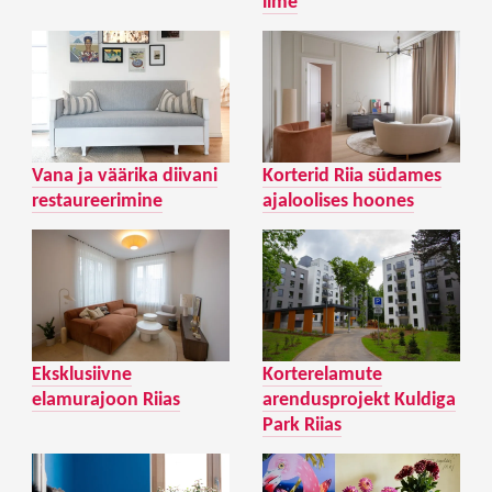
ilme
Vana ja väärika diivani
Korterid Riia südames
restaureerimine
ajaloolises hoones
Eksklusiivne
Korterelamute
elamurajoon Riias
arendusprojekt Kuldiga
Park Riias