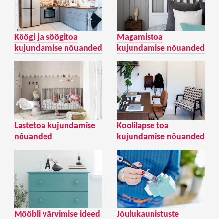
Köögi ja söögitoa
Magamistoa
kujundamise nõuanded
kujundamise nõuanded
Lastetoa kujundamise
Koolilapse toa
nõuanded
kujundamise nõuanded
Mööbli värvimise ideed
Jõulukaunistuste