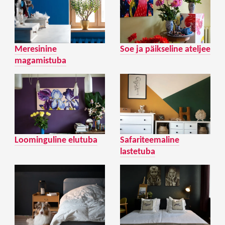
Meresinine
Soe ja päikseline ateljee
magamistuba
Loominguline elutuba
Safariteemaline
lastetuba