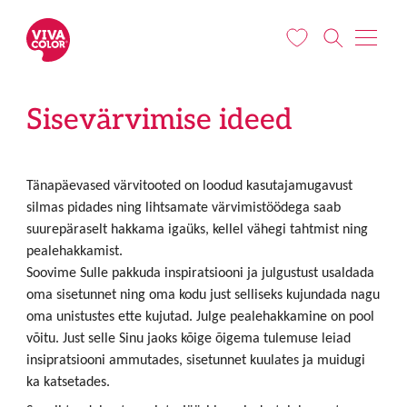
Liigu edasi põhisisu juurde
Sisevärvimise ideed
Tänapäevased värvitooted on loodud kasutajamugavust
silmas pidades ning lihtsamate värvimistöödega saab
suurepäraselt hakkama igaüks, kellel vähegi tahtmist ning
pealehakkamist.
Soovime Sulle pakkuda inspiratsiooni ja julgustust usaldada
oma sisetunnet ning oma kodu just selliseks kujundada nagu
oma unistustes ette kujutad. Julge pealehakkamine on pool
võitu. Just selle Sinu jaoks kõige õigema tulemuse leiad
insipratsiooni ammutades, sisetunnet kuulates ja muidugi
ka katsetades.