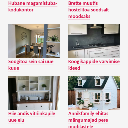
Hubane magamistuba-
Brette muutis
kodukontor
hostelitoa soodsalt
moodsaks
Söögitoa sein sai uue
Köögikappide värvimise
kuue
ideed
Hiie andis vitriinkapile
Annikfamily ehitas
uue elu
mängumajad pere
mudilastele