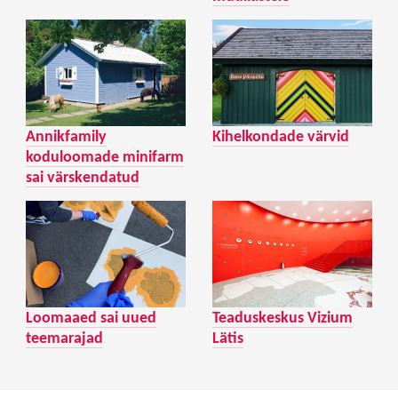
Annikfamily
Kihelkondade värvid
koduloomade minifarm
sai värskendatud
Loomaaed sai uued
Teaduskeskus Vizium
teemarajad
Lätis