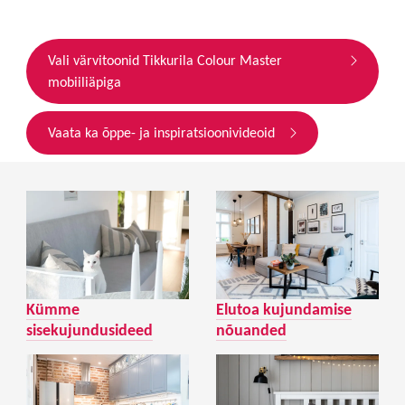
Vali värvitoonid Tikkurila Colour Master
mobiiliäpiga
Vaata ka õppe- ja inspiratsioonivideoid
Kümme
Elutoa kujundamise
sisekujundusideed
nõuanded