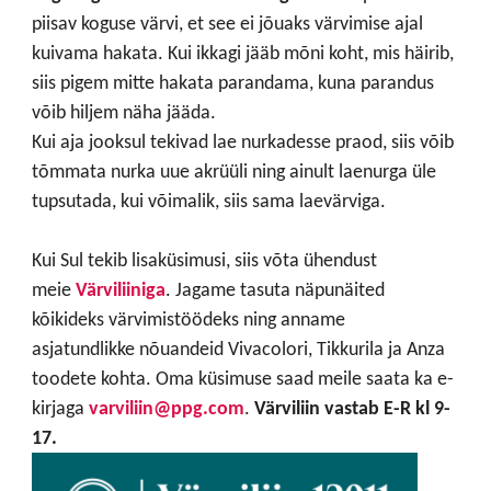
piisav koguse värvi, et see ei jõuaks värvimise ajal
kuivama hakata. Kui ikkagi jääb mõni koht, mis häirib,
siis pigem mitte hakata parandama, kuna parandus
võib hiljem näha jääda.
Kui aja jooksul tekivad lae nurkadesse praod, siis võib
tõmmata nurka uue akrüüli ning ainult laenurga üle
tupsutada, kui võimalik, siis sama laevärviga.
Kui Sul tekib lisaküsimusi, siis võta ühendust
meie
Värviliiniga
. Jagame tasuta näpunäited
kõikideks värvimistöödeks ning anname
asjatundlikke nõuandeid Vivacolori, Tikkurila ja Anza
toodete kohta. Oma küsimuse saad meile saata ka e-
kirjaga
varviliin@ppg.com
.
Värviliin vastab E-R kl 9-
17.