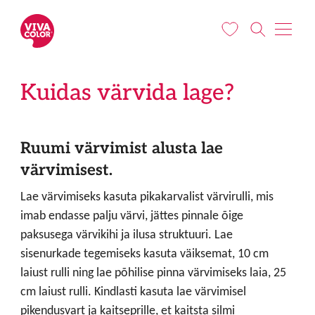
Liigu edasi põhisisu juurde
Kuidas värvida lage?
Ruumi värvimist alusta lae
värvimisest.
Lae värvimiseks kasuta pikakarvalist värvirulli, mis
imab endasse palju värvi, jättes pinnale õige
paksusega värvikihi ja ilusa struktuuri. Lae
sisenurkade tegemiseks kasuta väiksemat, 10 cm
laiust rulli ning lae põhilise pinna värvimiseks laia, 25
cm laiust rulli. Kindlasti kasuta lae värvimisel
pikendusvart ja kaitseprille, et kaitsta silmi