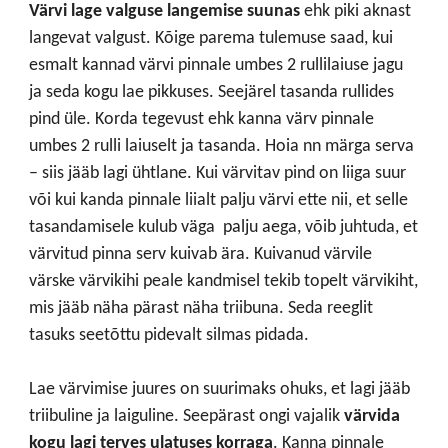
Värvi lage valguse langemise suunas
ehk piki aknast
langevat valgust. Kõige parema tulemuse saad, kui
esmalt kannad värvi pinnale umbes 2 rullilaiuse jagu
ja seda kogu lae pikkuses. Seejärel tasanda rullides
pind üle. Korda tegevust ehk kanna värv pinnale
umbes 2 rulli laiuselt ja tasanda. Hoia nn märga serva
– siis jääb lagi ühtlane. Kui värvitav pind on liiga suur
või kui kanda pinnale liialt palju värvi ette nii, et selle
tasandamisele kulub väga palju aega, võib juhtuda, et
värvitud pinna serv kuivab ära. Kuivanud värvile
värske värvikihi peale kandmisel tekib topelt värvikiht,
mis jääb näha pärast näha triibuna. Seda reeglit
tasuks seetõttu pidevalt silmas pidada.
Lae värvimise juures on suurimaks ohuks, et lagi jääb
triibuline ja laiguline. Seepärast ongi vajalik
värvida
kogu lagi terves ulatuses korraga
. Kanna pinnale