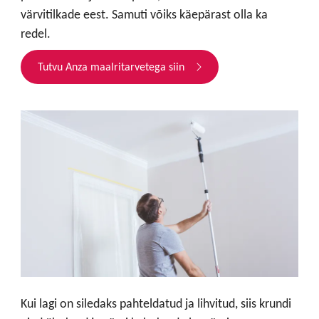
värvitilkade eest. Samuti võiks käepärast olla ka
redel.
Tutvu Anza maalritarvetega siin
Kui lagi on siledaks pahteldatud ja lihvitud, siis krundi