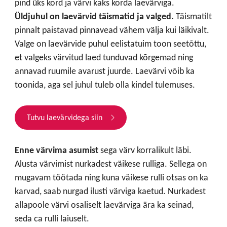
pind üks kord ja värvi kaks korda laevärviga.
Üldjuhul on laevärvid täismatid ja valged.
Täismatilt
pinnalt paistavad pinnavead vähem välja kui läikivalt.
Valge on laevärvide puhul eelistatuim toon seetõttu,
et valgeks värvitud laed tunduvad kõrgemad ning
annavad ruumile avarust juurde. Laevärvi võib ka
toonida, aga sel juhul tuleb olla kindel tulemuses.
Tutvu laevärvidega siin
Enne värvima asumist
sega värv korralikult läbi.
Alusta värvimist nurkadest väikese rulliga. Sellega on
mugavam töötada ning kuna väikese rulli otsas on ka
karvad, saab nurgad ilusti värviga kaetud. Nurkadest
allapoole värvi osaliselt laevärviga ära ka seinad,
seda ca rulli laiuselt.