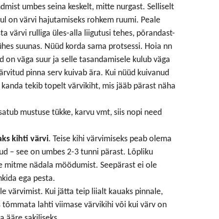
ndmist umbes seina keskelt, mitte nurgast. Selliselt
 sul on värvi hajutamiseks rohkem ruumi. Peale
a värvi rulliga üles-alla liigutusi tehes, põrandast-
ühes suunas. Nüüd korda sama protsessi. Hoia nn
nd on väga suur ja selle tasandamisele kulub väga
värvitud pinna serv kuivab ära. Kui nüüd kuivanud
e kanda tekib topelt värvikiht, mis jääb pärast näha
 satub mustuse tükke, karvu vmt, siis nopi need
aks kihti värvi
. Teise kihi värvimiseks peab olema
nud – see on umbes 2-3 tunni pärast. Lõpliku
e mitme nädala möödumist. Seepärast ei ole
hkida ega pesta.
 värvimist. Kui jätta teip liialt kauaks pinnale,
tõmmata lahti viimase värvikihi või kui värv on
ääre sakiliseks.