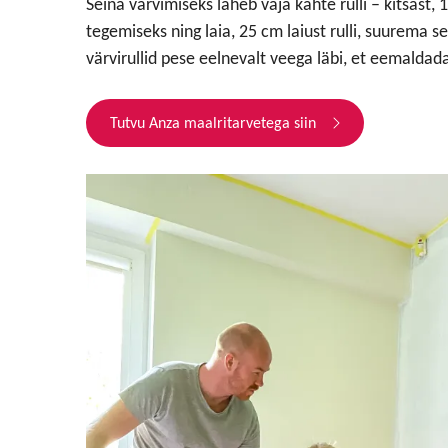
Seina värvimiseks läheb vaja kahte rulli – kitsast, 
tegemiseks ning laia, 25 cm laiust rulli, suurema 
värvirullid pese eelnevalt veega läbi, et eemaldad
Tutvu Anza maalritarvetega siin