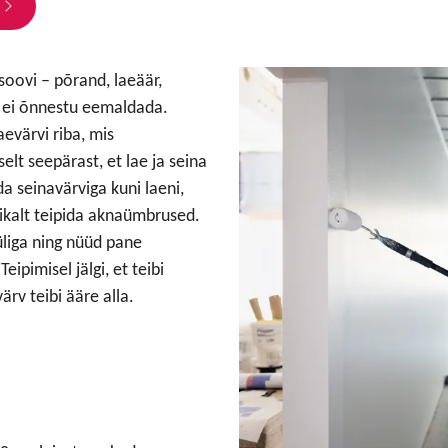
soovi – põrand, laeäär,
da ei õnnestu eemaldada.
aevärvi riba, mis
elt seepärast, et lae ja seina
da seinavärviga kuni laeni,
likalt teipida aknaümbrused.
üliga ning nüüd pane
eipimisel jälgi, et teibi
värv teibi ääre alla.