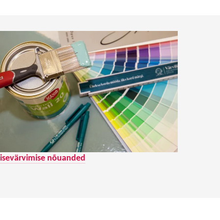
isevärvimise nõuanded