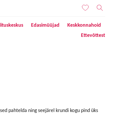
lituskeskus
Edasimüüjad
Keskkonnahoid
Ettevõttest
sed pahtelda ning seejärel krundi kogu pind üks