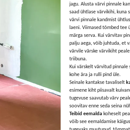
jagu. Alusta värvi pinnale ka
saad ühtlase värvikihi, kuna
värvi pinnale kandmist ühtlust
laeni. Viimased tõmbed tee 
märga serva. Kui värvitav pi
palju aega, võib juhtuda, et 
värvile värske värvikiht peal
triibuna.
Kui värskelt värvitud pinnale
kohe ära ja rulli pind üle.
Seinale kantakse tavaliselt
k
esimene kiht piisavalt kuiva
tugevuse saavutab värv peal
soovitav enne seda seina nü
Teibid eemalda
koheselt peale
võib see eemaldamise käigus 
tugevaks muutunud, tõmmata 