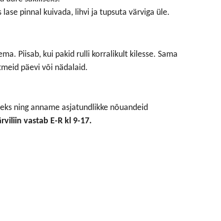
s lase pinnal kuivada, lihvi ja tupsuta värviga üle.
ma. Piisab, kui pakid rulli korralikult kilesse. Sama
mitmeid päevi või nädalaid.
deks ning anname asjatundlikke nõuandeid
rviliin vastab E-R kl 9-17.