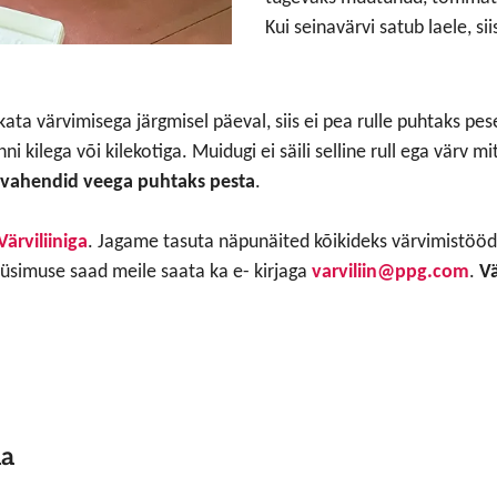
Kui seinavärvi satub laele, sii
ata värvimisega järgmisel päeval, siis ei pea rulle puhtaks pese
ni kilega või kilekotiga. Muidugi ei säili selline rull ega värv 
vahendid veega puhtaks pesta
.
Värviliiniga
. Jagame tasuta näpunäited kõikideks värvimistöö
küsimuse saad meile saata ka e- kirjaga
varviliin@ppg.com
.
Vä
na