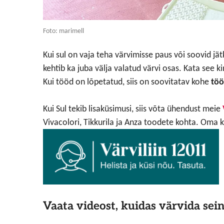
Foto: marimell
Kui sul on vaja teha värvimisse paus või soovid jätk
kehtib ka juba välja valatud värvi osas. Kata see kin
Kui tööd on lõpetatud, siis on soovitatav kohe
töö
Kui Sul tekib lisaküsimusi, siis võta ühendust meie
Vivacolori, Tikkurila ja Anza toodete kohta. Oma 
Vaata videost, kuidas värvida sei