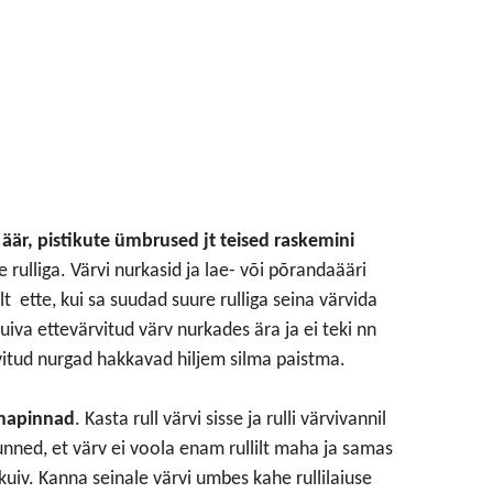
 äär, pistikute ümbrused jt teised raskemini
e rulliga. Värvi nurkasid ja lae- või põrandaääri
alt ette, kui sa suudad suure rulliga seina värvida
kuiva ettevärvitud värv nurkades ära ja ei teki nn
rvitud nurgad hakkavad hiljem silma paistma.
inapinnad
. Kasta rull värvi sisse ja rulli värvivannil
unned, et värv ei voola enam rullilt maha ja samas
t kuiv. Kanna seinale värvi umbes kahe rullilaiuse