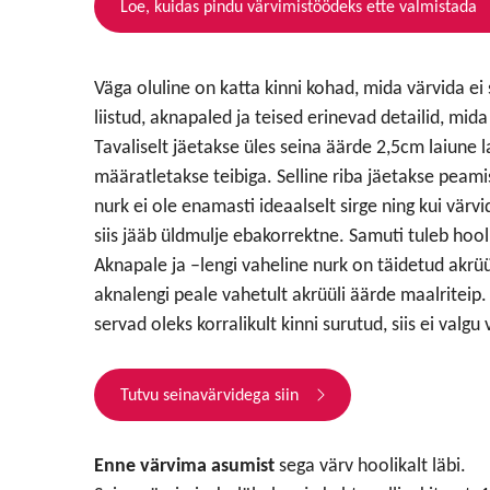
Loe, kuidas pindu värvimistöödeks ette valmistada
Väga oluline on katta kinni kohad, mida värvida ei 
liistud, aknapaled ja teised erinevad detailid, mi
Tavaliselt jäetakse üles seina äärde 2,5cm laiune l
määratletakse teibiga. Selline riba jäetakse peamis
nurk ei ole enamasti ideaalselt sirge ning kui värvi
siis jääb üldmulje ebakorrektne. Samuti tuleb hoo
Aknapale ja –lengi vaheline nurk on täidetud akrü
aknalengi peale vahetult akrüüli äärde maalriteip. T
servad oleks korralikult kinni surutud, siis ei valgu 
Tutvu seinavärvidega siin
Enne värvima asumist
sega värv hoolikalt läbi.