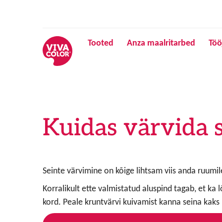
Tooted
Anza maalritarbed
Töö
Kuidas värvida 
Seinte värvimine on kõige lihtsam viis anda ruumi
Korralikult ette valmistatud aluspind tagab, et ka
kord. Peale kruntvärvi kuivamist kanna seina kaks 