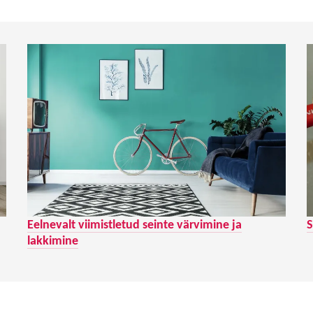
Eelnevalt viimistletud seinte värvimine ja
S
lakkimine