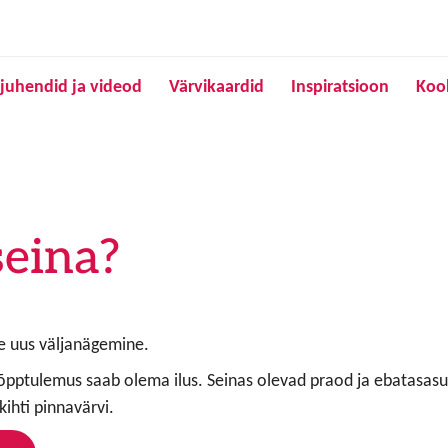
Liigu edasi põhisisu juurde
juhendid ja videod
Värvikaardid
Inspiratsioon
Koo
seina?
le uus väljanägemine.
 lõpptulemus saab olema ilus. Seinas olevad praod ja ebatasasu
kihti pinnavärvi.