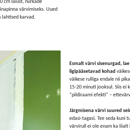
10 cm laiust, nurkade
seinapinna värvimiseks. Uued
a lahtised karvad.
Esmalt värvi sisenurgad, lae
ligipääsetavad kohad
väikes
väikese rulliga endale nii pik
15-20 minuti jooksul. Siis ei 
“pildiraami efekti” – ettevä
Järgmisena värvi suured se
edasi-tagasi. Tee seda kuni t
värvirull ei ole enam ka liial