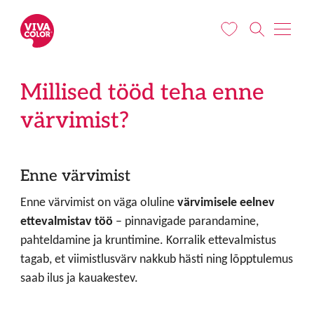
Liigu edasi põhisisu juurde
Millised tööd teha enne
värvimist?
Enne värvimist
Enne värvimist on väga oluline
värvimisele eelnev
ettevalmistav töö
– pinnavigade parandamine,
pahteldamine ja kruntimine. Korralik ettevalmistus
tagab, et viimistlusvärv nakkub hästi ning lõpptulemus
saab ilus ja kauakestev.