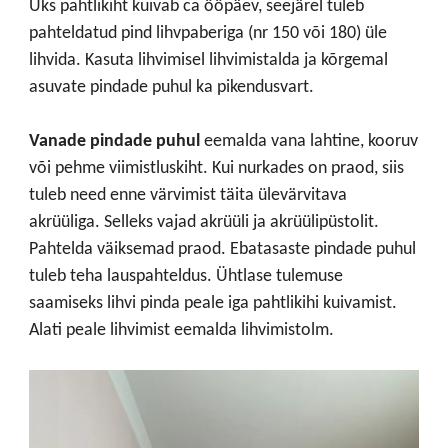
Üks pahtlikiht kuivab ca ööpäev, seejärel tuleb
pahteldatud pind lihvpaberiga (nr 150 või 180) üle
lihvida. Kasuta lihvimisel lihvimistalda ja kõrgemal
asuvate pindade puhul ka pikendusvart.
Vanade pindade puhul
eemalda vana lahtine, kooruv
või pehme viimistluskiht. Kui nurkades on praod, siis
tuleb need enne värvimist täita ülevärvitava
akrüüliga. Selleks vajad akrüüli ja akrüülipüstolit.
Pahtelda väiksemad praod. Ebatasaste pindade puhul
tuleb teha lauspahteldus. Ühtlase tulemuse
saamiseks lihvi pinda peale iga pahtlikihi kuivamist.
Alati peale lihvimist eemalda lihvimistolm.