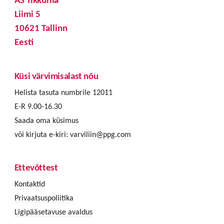
Liimi 5
10621 Tallinn
Eesti
Küsi värvimisalast nõu
Helista tasuta numbrile 12011
E-R 9.00-16.30
Saada oma küsimus
või kirjuta e-kiri:
varviliin@ppg.com
Ettevõttest
Kontaktid
Privaatsuspoliitika
Ligipääsetavuse avaldus