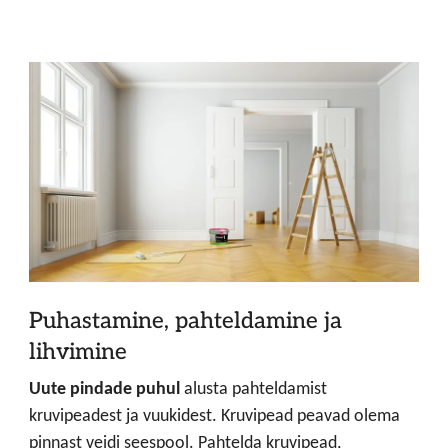
Puhastamine, pahteldamine ja
lihvimine
Uute pindade puhul
alusta pahteldamist
kruvipeadest ja vuukidest. Kruvipead peavad olema
pinnast veidi seespool. Pahtelda kruvipead,