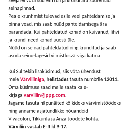
seejärel võta suurem rull ja krundi ära suuremad
seinapinnad.
Peale kruntimist tulevad esile veel pahteldamise ja
pinna vead, mis saab nüüd pahteldamisega ära
parandada. Kui pahteldatud kohad on kuivanud, lihvi
ja krundi need kohad uuesti üle.
Nüüd on seinad pahteldatud ning krunditud ja saab
asuda seinu-lagesid viimistlusvärviga katma.
Kui Sul tekib lisaküsimusi, siis võta ühendust
meie
Värviliiniga
,
helistades
tasuta numbrile
12011.
Oma küsimuse saad meile saata ka e-
kirjaga
varviliin@ppg.com
.
Jagame tasuta näpunäited kõikideks värvimistöödeks
ning anname asjatundlikke nõuandeid
Vivacolori, Tikkurila ja Anza toodete kohta.
Värviliin vastab E-R kl 9-17.