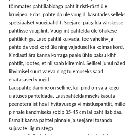
tõmmates pahtlilabidaga pahtlit risti-rästi üle
kruvipea. Edasi pahtelda üle vuugid, kasutades selleks
spetsiaalset vuugipahtlit. Seejärel paigalda värskesse
pahtlisse vuugilint. Vuugilint pahtelda üle õhukese
pahtlikihiga. Lase pahtlil kuivada, tee vahelihv ja
pahtelda veel kord üle ning vajadusel ka kolmas kord.
Kindlasti ära kanna korraga peale ühte paksu kihti
pahtlit, lootes, et nii saab kiiremini. Sellisel juhul näed
lihvimisel suurt vaeva ning tulemuseks saad
ebatasased vuugid.
Lauspahteldamine on selline, kui pind on vaja kogu
ulatuses pahteldada. Lauspahteldamiseks kasuta
peeneteralist hea lihvitavusega viimistluspahtlit, mille
pinnale kandmiseks sobib 35-45 cm lai pahtlilabidas.
Esmalt kanna pahtel pinnale ja seejärel tasanda
sujuvate liigutustega.