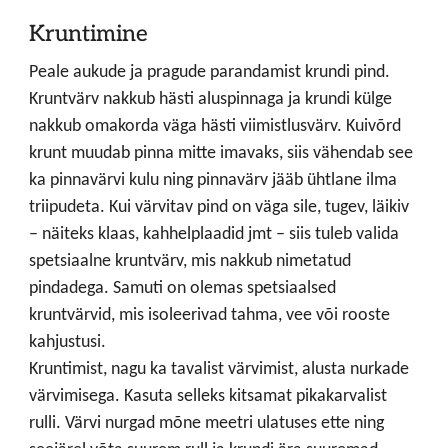
Kruntimine
Peale aukude ja pragude parandamist krundi pind.
Kruntvärv nakkub hästi aluspinnaga ja krundi külge
nakkub omakorda väga hästi viimistlusvärv. Kuivõrd
krunt muudab pinna mitte imavaks, siis vähendab see
ka pinnavärvi kulu ning pinnavärv jääb ühtlane ilma
triipudeta. Kui värvitav pind on väga sile, tugev, läikiv
– näiteks klaas, kahhelplaadid jmt – siis tuleb valida
spetsiaalne kruntvärv, mis nakkub nimetatud
pindadega. Samuti on olemas spetsiaalsed
kruntvärvid, mis isoleerivad tahma, vee või rooste
kahjustusi.
Kruntimist, nagu ka tavalist värvimist, alusta nurkade
värvimisega. Kasuta selleks kitsamat pikakarvalist
rulli. Värvi nurgad mõne meetri ulatuses ette ning