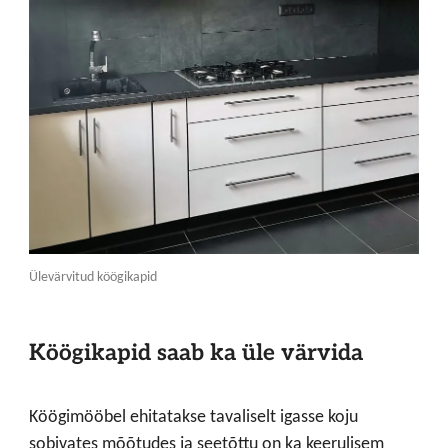
Ülevärvitud köögikapid
Köögikapid saab ka üle värvida
Köögimööbel ehitatakse tavaliselt igasse koju
sobivates mõõtudes ja seetõttu on ka keerulisem