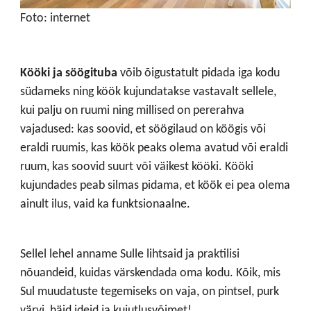
Foto: internet
Kööki ja söögituba
võib õigustatult pidada iga kodu
südameks ning köök kujundatakse vastavalt sellele,
kui palju on ruumi ning millised on pererahva
vajadused: kas soovid, et söögilaud on köögis või
eraldi ruumis, kas köök peaks olema avatud või eraldi
ruum, kas soovid suurt või väikest kööki. Kööki
kujundades peab silmas pidama, et köök ei pea olema
ainult ilus, vaid ka funktsionaalne.
Sellel lehel anname Sulle lihtsaid ja praktilisi
nõuandeid, kuidas värskendada oma kodu. Kõik, mis
Sul muudatuste tegemiseks on vaja, on pintsel, purk
värvi, häid ideid ja kujutlusvõimet!