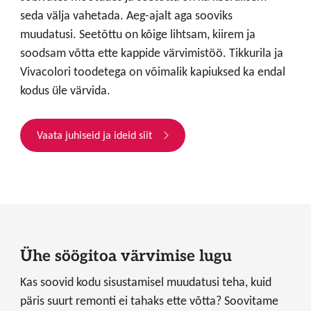
seda välja vahetada. Aeg-ajalt aga sooviks
muudatusi. Seetõttu on kõige lihtsam, kiirem ja
soodsam võtta ette kappide värvimistöö. Tikkurila ja
Vivacolori toodetega on võimalik kapiuksed ka endal
kodus üle värvida.
Vaata juhiseid ja ideid siit
Ühe söögitoa värvimise lugu
Kas soovid kodu sisustamisel muudatusi teha, kuid
päris suurt remonti ei tahaks ette võtta? Soovitame