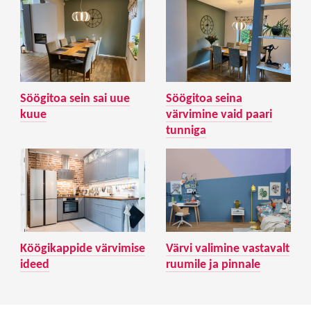
Söögitoa sein sai uue
Söögitoa seina
kuue
värvimine vaid paari
tunniga
Köögikappide värvimise
Värvi valimine vastavalt
ideed
ruumile ja pinnale