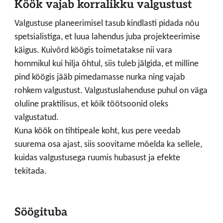
Köök vajab korralikku valgustust
Valgustuse planeerimisel tasub kindlasti pidada nõu
spetsialistiga, et luua lahendus juba projekteerimise
käigus. Kuivõrd köögis toimetatakse nii vara
hommikul kui hilja õhtul, siis tuleb jälgida, et milline
pind köögis jääb pimedamasse nurka ning vajab
rohkem valgustust. Valgustuslahenduse puhul on väga
oluline praktilisus, et kõik töötsoonid oleks
valgustatud.
Kuna köök on tihtipeale koht, kus pere veedab
suurema osa ajast, siis soovitame mõelda ka sellele,
kuidas valgustusega ruumis hubasust ja efekte
tekitada.
Söögituba