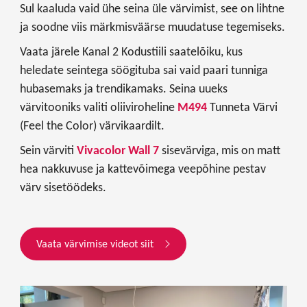
Sul kaaluda vaid ühe seina üle värvimist, see on lihtne
ja soodne viis märkmisväärse muudatuse tegemiseks.
Vaata järele Kanal 2 Kodustiili saatelõiku, kus
heledate seintega söögituba sai vaid paari tunniga
hubasemaks ja trendikamaks. Seina uueks
värvitooniks valiti oliiviroheline
M494
Tunneta Värvi
(Feel the Color) värvikaardilt.
Sein värviti
Vivacolor Wall 7
sisevärviga, mis on matt
hea nakkuvuse ja kattevõimega veepõhine pestav
värv sisetöödeks.
Vaata värvimise videot siit