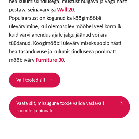
hea kulumiskindlusega, mustust hülgava ja väga hästi
pestava seinavärviga
Wall 20
.
Populaarsust on kogunud ka köögimööbli
ülevärvimine, kui olemasolev mööbel veel korralik,
kuid värvilahendus ajale jalgu jäänud või ära
tüüdanud. Köögimööbli ülevärvimiseks sobib hästi
hea tasanduvuse ja kulumiskindlusega poolmatt
mööblivärv
Furniture 30
.
Vali tooted siit
Vaata siit, missugune toode valida vastavalt
ruumile ja pinnale