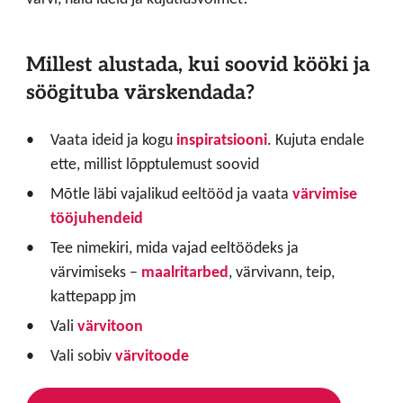
Millest alustada, kui soovid kööki ja
söögituba värskendada?
Vaata ideid ja kogu
inspiratsiooni
. Kujuta endale
ette, millist lõpptulemust soovid
Mõtle läbi vajalikud eeltööd ja vaata
värvimise
tööjuhendeid
Tee nimekiri, mida vajad eeltöödeks ja
värvimiseks –
maalritarbed
, värvivann, teip,
kattepapp jm
Vali
värvitoon
Vali sobiv
värvitoode