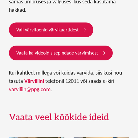
samas ümbruses ja valguses, kus seda kasutama
hakkad.
Vali värvitoonid värvikaartidest
Vaata ka videoid sisepindade värvimisest
Kui kahtled, millega või kuidas värvida, siis küsi nõu
tasuta
Värviliini
telefonil 12011
või saada e-kiri
varviliin@ppg.com
.
Vaata veel köökide ideid