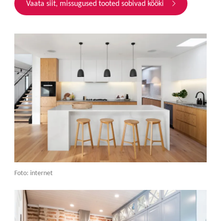
Vaata siit, missugused tooted sobivad kööki
Foto: internet