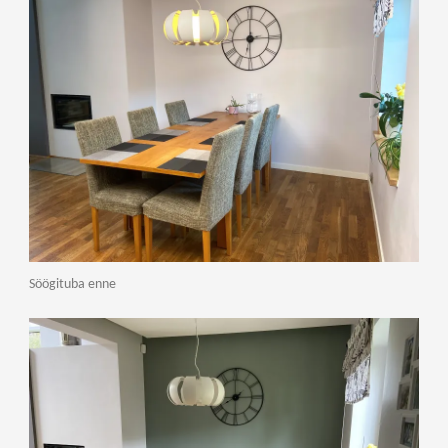
Söögituba enne